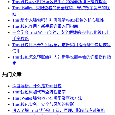
Trust钱包流水明细怎么导出？2024最新详细操作指南
Trust Wallet，只限查看的安全逻辑，守护数字资产的底
线
Trust是个人钱包吗？别再混淆Web3钱包的核心属性
Trust钱包咋用？新手超详细入门指南
一文学会Trust Wallet创建，安全便捷的去中心化钱包上
手全攻略
Trust钱包打不开？别着急，这份实用指南帮你快速恢复
使用
Trust钱包怎么转账给别人？新手也能学会的详细操作指
南
热门文章
深度解析，什么是Trust钱包
Trust钱包添加代币全流程指南
Trust Wallet 钱包地址在哪里及查找方法
Trust钱包实名，安全与风险的权衡
深入了解 Trust 钱包矿工费，原理、影响与应对策略