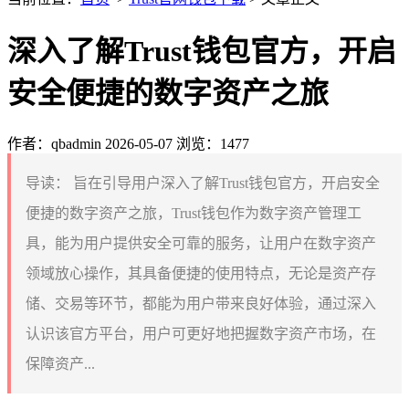
深入了解Trust钱包官方，开启
安全便捷的数字资产之旅
作者：qbadmin
2026-05-07
浏览：1477
导读：
旨在引导用户深入了解Trust钱包官方，开启安全
便捷的数字资产之旅，Trust钱包作为数字资产管理工
具，能为用户提供安全可靠的服务，让用户在数字资产
领域放心操作，其具备便捷的使用特点，无论是资产存
储、交易等环节，都能为用户带来良好体验，通过深入
认识该官方平台，用户可更好地把握数字资产市场，在
保障资产...