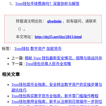
5、
Trust钱包手续费高吗？深度剖析与解答
转载请注明出处：
qbadmin
，如有疑问，请联系
（
）。
本文地址：
http://dq35.net/ijzz/2813.html
标签：
Trust钱包
数字资产
加密货币
上一篇:
揭秘 Trust 钱包最新安全情况，保障与挑战共存
下一篇
:
Trust钱包兑换人民币全攻略
相关文章
Trust钱包提币全指南，安全转出数字资产的实操步骤与
避坑技巧
Trust钱包购买数字货币全指南，新手零门槛操作教程
Trust钱包使用全指南，新手从注册到日常操作一步到位